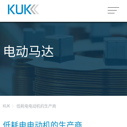
产品概况
空芯线圈
市场
电动马达
骨架线圈
微型线圈（空芯）
汽车
为什么 KUK
变压器
圆柱形/矩形空芯线圈
微型线圈（磁芯）
工业
能力
感应世界
组装
异形空芯线圈
客户特定骨架上绕制
高频变压器
医疗&传感器
电路板组装
环形线圈
低频变压器
完整模块组装
关于科双集团
电动马达
SMD组装
场所
KUK
低耗电电动机的生产商
搜索
嵌件成型
THT组装
工作和职业
灌封
低耗电电动机的生产商