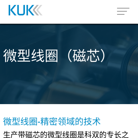
产品概况
空芯线圈
市场
微型线圈（磁芯）
骨架线圈
微型线圈（空芯）
汽车
为什么 KUK
变压器
圆柱形/矩形空芯线圈
微型线圈（磁芯）
工业
能力
感应世界
组装
异形空芯线圈
客户特定骨架上绕制
高频变压器
医疗&传感器
电路板组装
环形线圈
低频变压器
完整模块组装
关于科双集团
电动马达
SMD组装
场所
搜索
嵌件成型
THT组装
微型线圈-精密领域的技术
工作和职业
灌封
生产带磁芯的微型线圈是科双的专长之