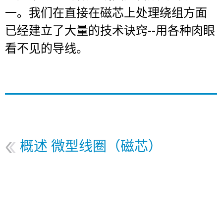
DE
EN
FR
IT
NL
SK
SV
一。我们在直接在磁芯上处理绕组方面
已经建立了大量的技术诀窍--用各种肉眼
看不见的导线。
联系
概述 微型线圈（磁芯）