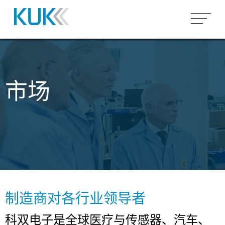
产品概况
空芯线圈
市场
市场
骨架线圈
微型线圈（空芯）
汽车
为什么 KUK
变压器
圆柱形/矩形空芯线圈
微型线圈（磁芯）
工业
能力
感应世界
组装
异形空芯线圈
客户特定骨架上绕制
高频变压器
医疗&传感器
电路板组装
环形线圈
低频变压器
完整模块组装
关于科双集团
电动马达
SMD组装
场所
搜索
嵌件成型
THT组装
制造商对各行业领导者
工作和职业
灌封
科双电子是全球医疗与传感器、汽车、