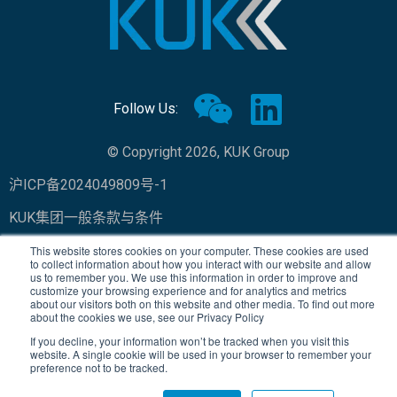
Follow Us:
© Copyright 2026, KUK Group
沪ICP备2024049809号-1
KUK集团一般条款与条件
隐私政策
This website stores cookies on your computer. These cookies are used
to collect information about how you interact with our website and allow
us to remember you. We use this information in order to improve and
customize your browsing experience and for analytics and metrics
about our visitors both on this website and other media. To find out more
about the cookies we use, see our Privacy Policy
If you decline, your information won’t be tracked when you visit this
website. A single cookie will be used in your browser to remember your
preference not to be tracked.