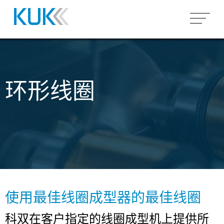
产品概况
空芯线圈
市场
环形线圈
骨架线圈
微型线圈（空芯）
汽车
为什么 KUK
变压器
圆柱形/矩形空芯线圈
微型线圈（磁芯）
工业
能力
感应世界
组装
异形空芯线圈
客户特定骨架上绕制
高频变压器
医疗&传感器
电路板组装
环形线圈
低频变压器
完整模块组装
关于科双集团
电动马达
SMD组装
场所
搜索
嵌件成型
THT组装
使用最佳线圈成型器的最佳线圈
工作和职业
灌封
科双在客户指定的线圈成型机上提供所