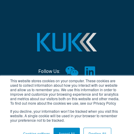
Follow Us:
This website stores cookies on your computer. These cookies are
used to collect information about how you interact with our website
© Copyright 2026, KUK Group
and allow us to remember you. We use this information in order to
improve and customize your browsing experience and for analytics
沪ICP备2024049809号-1
and metrics about our visitors both on this website and other media.
To find out more about the cookies we use, see our Privacy Policy
KUK集团一般条款与条件
If you decline, your information won’t be tracked when you visit this
website. A single cookie will be used in your browser to remember
隐私政策
your preference not to be tracked.
Cookies settings
Accept All
Decline All