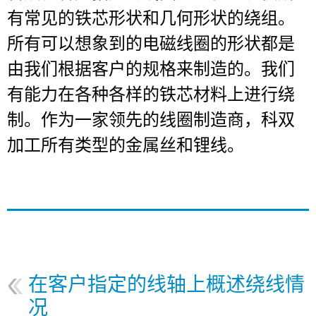
DE
EN
FR
IT
NL
SK
SV
有常见的铁芯形状和几何形状的绕组。
所有可以想象到的电磁线圈的形状都是
由我们根据客户的规格来制造的。我们
联系
有能力在各种各样的铁芯材料上进行绕
制。作为一家领先的线圈制造商，科双
加工所有类型的金属丝和锂线。
在客户指定的线轴上概述绕线情
况