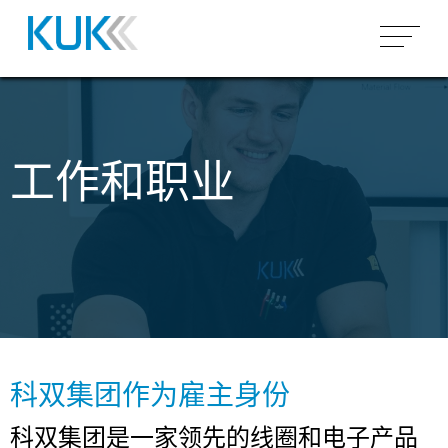
产品概况
空芯线圈
市场
工作和职业
骨架线圈
微型线圈（空芯）
汽车
为什么 KUK
变压器
圆柱形/矩形空芯线圈
微型线圈（磁芯）
工业
能力
感应世界
组装
异形空芯线圈
客户特定骨架上绕制
高频变压器
医疗&传感器
电路板组装
环形线圈
低频变压器
完整模块组装
关于科双集团
电动马达
SMD组装
场所
搜索
嵌件成型
THT组装
科双集团作为雇主身份
工作和职业
灌封
科双集团是一家领先的线圈和电子产品